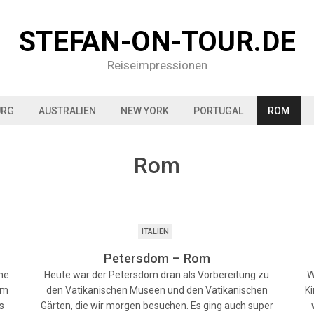
STEFAN-ON-TOUR.DE
Reiseimpressionen
URG
AUSTRALIEN
NEW YORK
PORTUGAL
ROM
Rom
ITALIEN
Petersdom – Rom
che
Heute war der Petersdom dran als Vorbereitung zu
W
um
den Vatikanischen Museen und den Vatikanischen
Ki
s
Gärten, die wir morgen besuchen. Es ging auch super