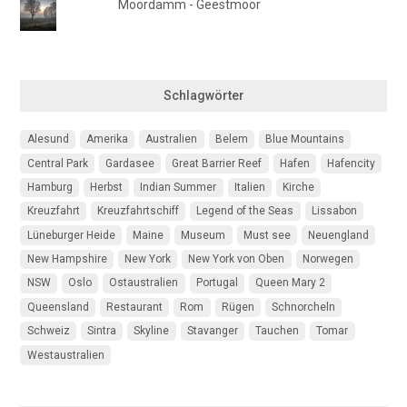
Moordamm - Geestmoor
Schlagwörter
Alesund
Amerika
Australien
Belem
Blue Mountains
Central Park
Gardasee
Great Barrier Reef
Hafen
Hafencity
Hamburg
Herbst
Indian Summer
Italien
Kirche
Kreuzfahrt
Kreuzfahrtschiff
Legend of the Seas
Lissabon
Lüneburger Heide
Maine
Museum
Must see
Neuengland
New Hampshire
New York
New York von Oben
Norwegen
NSW
Oslo
Ostaustralien
Portugal
Queen Mary 2
Queensland
Restaurant
Rom
Rügen
Schnorcheln
Schweiz
Sintra
Skyline
Stavanger
Tauchen
Tomar
Westaustralien