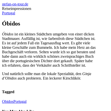
stefan-on-tour.de
Reiseimpressionen
Portugal
Óbidos
Óbidos
ist ein kleines Städtchen umgeben von einer dicken
Stadtmauer. Auffällig ist, wie farbenfroh diese Städtchen ist.
Es ist auf jedem Fall ein Tagesausflug wert. Es gibt viele
kleine Geschäfte zum Bummeln. Ich habe mein Herz an das
Buchgeschäft verloren. Selten wurde ich so gut beraten und
habe dann auch ein wirklich schönes zweisprachiges Buch
über die portugiesischen Dichter dort gekauft. Später habe
ich erfahren, dass der Verkäufer auch Schriftsteller ist.
Und natürlich sollte man die lokale Spezialität, den
Ginja
d’Obidos
auch probieren. Ein leckerer Kirschlikör.
Tagged
Obidos
Portugal