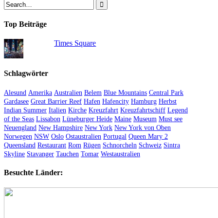
Top Beiträge
Times Square
Schlagwörter
Alesund
Amerika
Australien
Belem
Blue Mountains
Central Park
Gardasee
Great Barrier Reef
Hafen
Hafencity
Hamburg
Herbst
Indian Summer
Italien
Kirche
Kreuzfahrt
Kreuzfahrtschiff
Legend
of the Seas
Lissabon
Lüneburger Heide
Maine
Museum
Must see
Neuengland
New Hampshire
New York
New York von Oben
Norwegen
NSW
Oslo
Ostaustralien
Portugal
Queen Mary 2
Queensland
Restaurant
Rom
Rügen
Schnorcheln
Schweiz
Sintra
Skyline
Stavanger
Tauchen
Tomar
Westaustralien
Besuchte Länder: