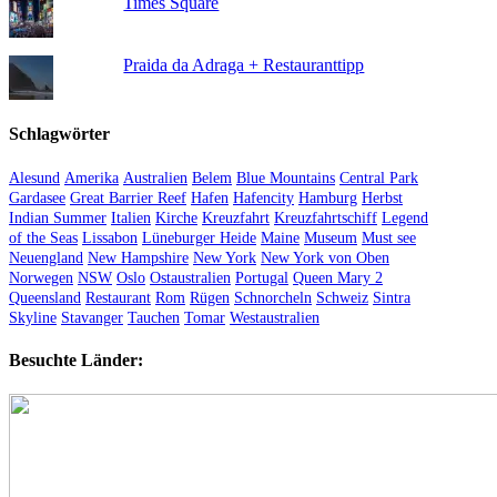
Times Square
Praida da Adraga + Restauranttipp
Schlagwörter
Alesund
Amerika
Australien
Belem
Blue Mountains
Central Park
Gardasee
Great Barrier Reef
Hafen
Hafencity
Hamburg
Herbst
Indian Summer
Italien
Kirche
Kreuzfahrt
Kreuzfahrtschiff
Legend
of the Seas
Lissabon
Lüneburger Heide
Maine
Museum
Must see
Neuengland
New Hampshire
New York
New York von Oben
Norwegen
NSW
Oslo
Ostaustralien
Portugal
Queen Mary 2
Queensland
Restaurant
Rom
Rügen
Schnorcheln
Schweiz
Sintra
Skyline
Stavanger
Tauchen
Tomar
Westaustralien
Besuchte Länder: