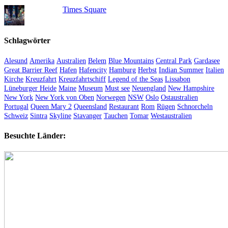
Times Square
Schlagwörter
Alesund
Amerika
Australien
Belem
Blue Mountains
Central Park
Gardasee
Great Barrier Reef
Hafen
Hafencity
Hamburg
Herbst
Indian Summer
Italien
Kirche
Kreuzfahrt
Kreuzfahrtschiff
Legend of the Seas
Lissabon
Lüneburger Heide
Maine
Museum
Must see
Neuengland
New Hampshire
New York
New York von Oben
Norwegen
NSW
Oslo
Ostaustralien
Portugal
Queen Mary 2
Queensland
Restaurant
Rom
Rügen
Schnorcheln
Schweiz
Sintra
Skyline
Stavanger
Tauchen
Tomar
Westaustralien
Besuchte Länder: