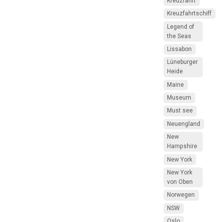
Kreuzfahrt
Kreuzfahrtschiff
Legend of
the Seas
Lissabon
Lüneburger
Heide
Maine
Museum
Must see
Neuengland
New
Hampshire
New York
New York
von Oben
Norwegen
NSW
Oslo