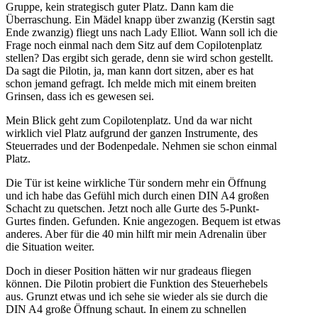
Gruppe, kein strategisch guter Platz. Dann kam die
Überraschung. Ein Mädel knapp über zwanzig (Kerstin sagt
Ende zwanzig) fliegt uns nach Lady Elliot. Wann soll ich die
Frage noch einmal nach dem Sitz auf dem Copilotenplatz
stellen? Das ergibt sich gerade, denn sie wird schon gestellt.
Da sagt die Pilotin, ja, man kann dort sitzen, aber es hat
schon jemand gefragt. Ich melde mich mit einem breiten
Grinsen, dass ich es gewesen sei.
Mein Blick geht zum Copilotenplatz. Und da war nicht
wirklich viel Platz aufgrund der ganzen Instrumente, des
Steuerrades und der Bodenpedale. Nehmen sie schon einmal
Platz.
Die Tür ist keine wirkliche Tür sondern mehr ein Öffnung
und ich habe das Gefühl mich durch einen DIN A4 großen
Schacht zu quetschen. Jetzt noch alle Gurte des 5-Punkt-
Gurtes finden. Gefunden. Knie angezogen. Bequem ist etwas
anderes. Aber für die 40 min hilft mir mein Adrenalin über
die Situation weiter.
Doch in dieser Position hätten wir nur gradeaus fliegen
können. Die Pilotin probiert die Funktion des Steuerhebels
aus. Grunzt etwas und ich sehe sie wieder als sie durch die
DIN A4 große Öffnung schaut. In einem zu schnellen