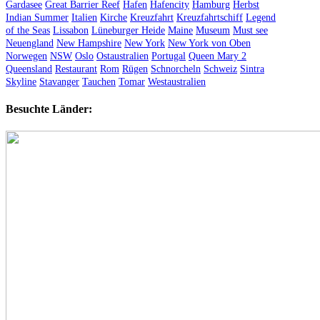
Gardasee
Great Barrier Reef
Hafen
Hafencity
Hamburg
Herbst
Indian Summer
Italien
Kirche
Kreuzfahrt
Kreuzfahrtschiff
Legend
of the Seas
Lissabon
Lüneburger Heide
Maine
Museum
Must see
Neuengland
New Hampshire
New York
New York von Oben
Norwegen
NSW
Oslo
Ostaustralien
Portugal
Queen Mary 2
Queensland
Restaurant
Rom
Rügen
Schnorcheln
Schweiz
Sintra
Skyline
Stavanger
Tauchen
Tomar
Westaustralien
Besuchte Länder: