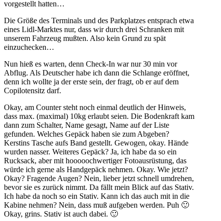
vorgestellt hatten…
Die Größe des Terminals und des Parkplatzes entsprach etwa
eines Lidl-Marktes nur, dass wir durch drei Schranken mit
unserem Fahrzeug mußten. Also kein Grund zu spät
einzuchecken…
Nun hieß es warten, denn Check-In war nur 30 min vor
Abflug. Als Deutscher habe ich dann die Schlange eröffnet,
denn ich wollte ja der erste sein, der fragt, ob er auf dem
Copilotensitz darf.
Okay, am Counter steht noch einmal deutlich der Hinweis,
dass max. (maximal) 10kg erlaubt seien. Die Bodenkraft kam
dann zum Schalter, Name gesagt, Name auf der Liste
gefunden. Welches Gepäck haben sie zum Abgeben?
Kerstins Tasche aufs Band gestellt. Gewogen, okay. Hände
wurden nasser. Weiteres Gepäck? Ja, ich habe da so ein
Rucksack, aber mit hooooochwertiger Fotoausrüstung, das
würde ich gerne als Handgepäck nehmen. Okay. Wie jetzt?
Okay? Fragende Augen? Nein, lieber jetzt schnell umdrehen,
bevor sie es zurück nimmt. Da fällt mein Blick auf das Stativ.
Ich habe da noch so ein Stativ. Kann ich das auch mit in die
Kabine nehmen? Nein, dass muß aufgeben werden. Puh 🙂
Okay, grins. Stativ ist auch dabei. 🙂