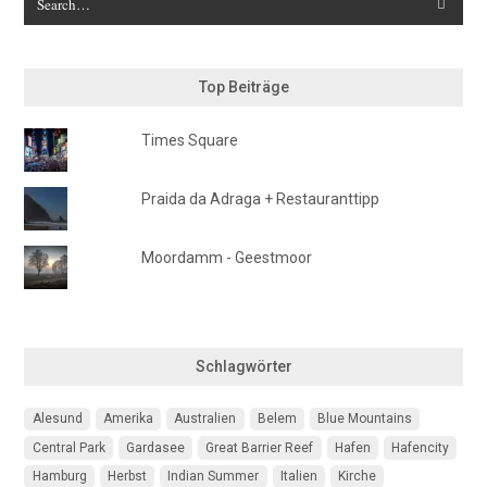
Top Beiträge
Times Square
Praida da Adraga + Restauranttipp
Moordamm - Geestmoor
Schlagwörter
Alesund
Amerika
Australien
Belem
Blue Mountains
Central Park
Gardasee
Great Barrier Reef
Hafen
Hafencity
Hamburg
Herbst
Indian Summer
Italien
Kirche