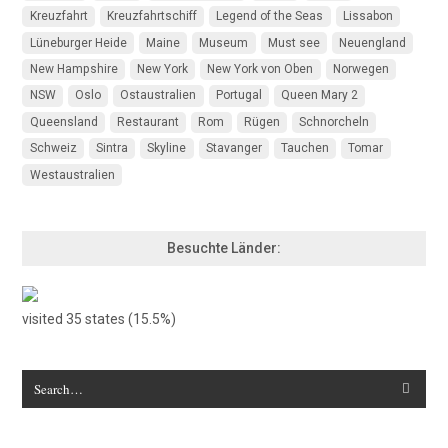
Kreuzfahrt
Kreuzfahrtschiff
Legend of the Seas
Lissabon
Lüneburger Heide
Maine
Museum
Must see
Neuengland
New Hampshire
New York
New York von Oben
Norwegen
NSW
Oslo
Ostaustralien
Portugal
Queen Mary 2
Queensland
Restaurant
Rom
Rügen
Schnorcheln
Schweiz
Sintra
Skyline
Stavanger
Tauchen
Tomar
Westaustralien
Besuchte Länder:
visited 35 states (15.5%)