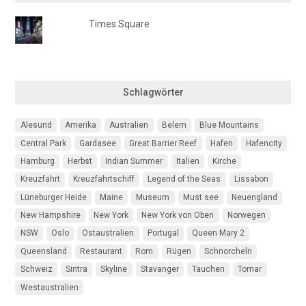
Times Square
Schlagwörter
Alesund
Amerika
Australien
Belem
Blue Mountains
Central Park
Gardasee
Great Barrier Reef
Hafen
Hafencity
Hamburg
Herbst
Indian Summer
Italien
Kirche
Kreuzfahrt
Kreuzfahrtschiff
Legend of the Seas
Lissabon
Lüneburger Heide
Maine
Museum
Must see
Neuengland
New Hampshire
New York
New York von Oben
Norwegen
NSW
Oslo
Ostaustralien
Portugal
Queen Mary 2
Queensland
Restaurant
Rom
Rügen
Schnorcheln
Schweiz
Sintra
Skyline
Stavanger
Tauchen
Tomar
Westaustralien