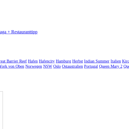
aga + Restauranttipp
eat Barrier Reef
Hafen
Hafencity
Hamburg
Herbst
Indian Summer
Italien
Kir
York von Oben
Norwegen
NSW
Oslo
Ostaustralien
Portugal
Queen Mary 2
Qu