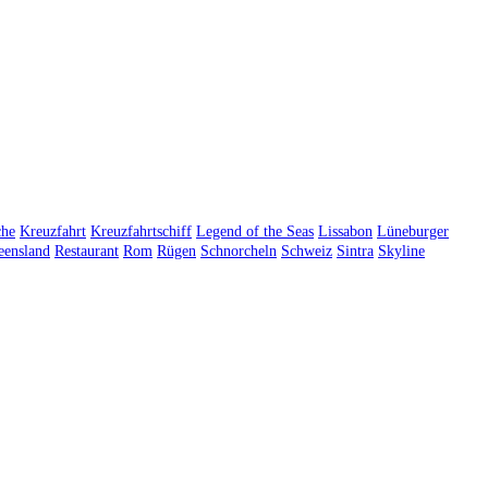
che
Kreuzfahrt
Kreuzfahrtschiff
Legend of the Seas
Lissabon
Lüneburger
eensland
Restaurant
Rom
Rügen
Schnorcheln
Schweiz
Sintra
Skyline