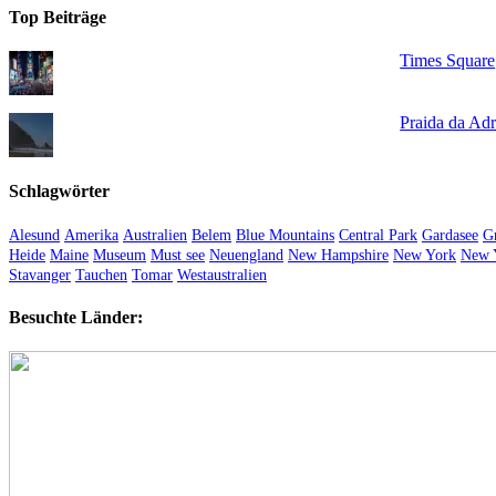
Top Beiträge
Times Square
Praida da Adr
Schlagwörter
Alesund
Amerika
Australien
Belem
Blue Mountains
Central Park
Gardasee
Gr
Heide
Maine
Museum
Must see
Neuengland
New Hampshire
New York
New 
Stavanger
Tauchen
Tomar
Westaustralien
Besuchte Länder: