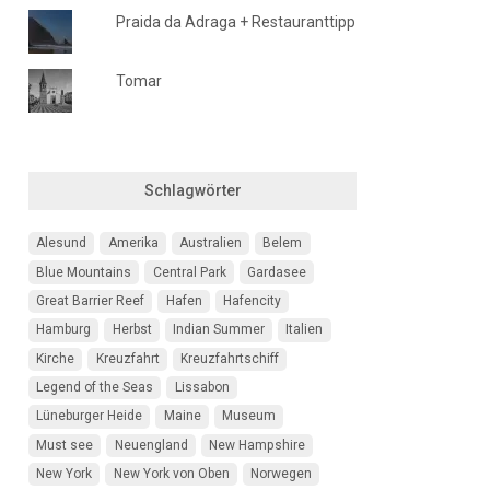
Praida da Adraga + Restauranttipp
Tomar
Schlagwörter
Alesund
Amerika
Australien
Belem
Blue Mountains
Central Park
Gardasee
Great Barrier Reef
Hafen
Hafencity
Hamburg
Herbst
Indian Summer
Italien
Kirche
Kreuzfahrt
Kreuzfahrtschiff
Legend of the Seas
Lissabon
Lüneburger Heide
Maine
Museum
Must see
Neuengland
New Hampshire
New York
New York von Oben
Norwegen