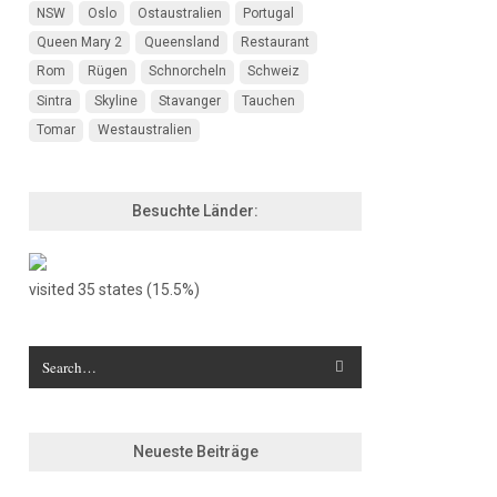
NSW
Oslo
Ostaustralien
Portugal
Queen Mary 2
Queensland
Restaurant
Rom
Rügen
Schnorcheln
Schweiz
Sintra
Skyline
Stavanger
Tauchen
Tomar
Westaustralien
Besuchte Länder:
visited 35 states (15.5%)
Neueste Beiträge