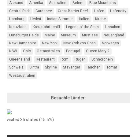
Alesund
Amerika
Australien
Belem
Blue Mountains
Central Park
Gardasee
Great Barrier Reef
Hafen
Hafencity
Hamburg
Herbst
Indian Summer
Italien
Kirche
Kreuzfahrt
Kreuzfahrtschiff
Legend of the Seas
Lissabon
Lüneburger Heide
Maine
Museum
Must see
Neuengland
New Hampshire
New York
New York von Oben
Norwegen
NSW
Oslo
Ostaustralien
Portugal
Queen Mary 2
Queensland
Restaurant
Rom
Rügen
Schnorcheln
Schweiz
Sintra
Skyline
Stavanger
Tauchen
Tomar
Westaustralien
Besuchte Länder:
visited 35 states (15.5%)