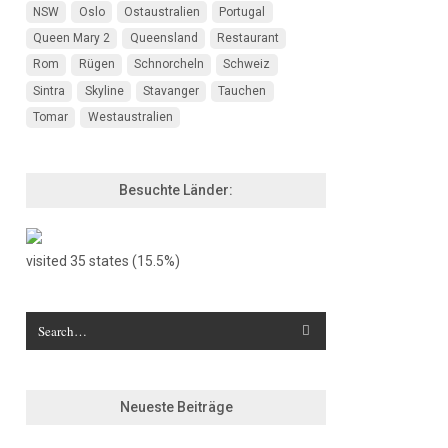
NSW
Oslo
Ostaustralien
Portugal
Queen Mary 2
Queensland
Restaurant
Rom
Rügen
Schnorcheln
Schweiz
Sintra
Skyline
Stavanger
Tauchen
Tomar
Westaustralien
Besuchte Länder:
visited 35 states (15.5%)
Neueste Beiträge