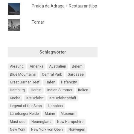
Praida da Adraga + Restauranttipp
Tomar
Schlagwörter
Alesund
Amerika
Australien
Belem
Blue Mountains
Central Park
Gardasee
Great Barrier Reef
Hafen
Hafencity
Hamburg
Herbst
Indian Summer
Italien
Kirche
Kreuzfahrt
Kreuzfahrtschiff
Legend of the Seas
Lissabon
Lüneburger Heide
Maine
Museum
Must see
Neuengland
New Hampshire
New York
New York von Oben
Norwegen