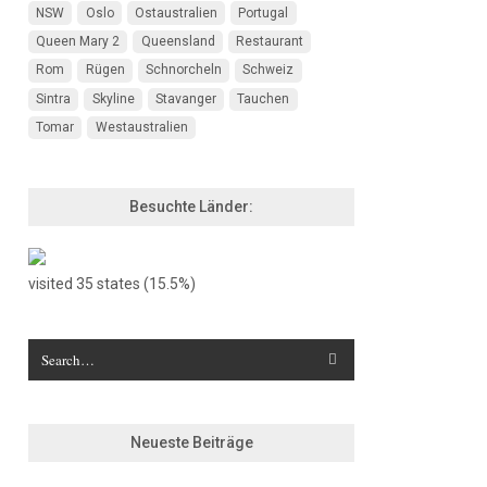
NSW
Oslo
Ostaustralien
Portugal
Queen Mary 2
Queensland
Restaurant
Rom
Rügen
Schnorcheln
Schweiz
Sintra
Skyline
Stavanger
Tauchen
Tomar
Westaustralien
Besuchte Länder:
visited 35 states (15.5%)
Neueste Beiträge