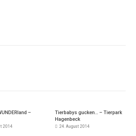
 WUNDERland –
Tierbabys gucken… – Tierpark
Hagenbeck
st 2014
24. August 2014