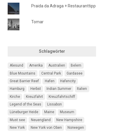
Praida da Adraga + Restauranttipp
Tomar
Schlagwörter
Alesund
Amerika
Australien
Belem
Blue Mountains
Central Park
Gardasee
Great Barrier Reef
Hafen
Hafencity
Hamburg
Herbst
Indian Summer
Italien
Kirche
Kreuzfahrt
Kreuzfahrtschiff
Legend of the Seas
Lissabon
Lüneburger Heide
Maine
Museum
Must see
Neuengland
New Hampshire
New York
New York von Oben
Norwegen