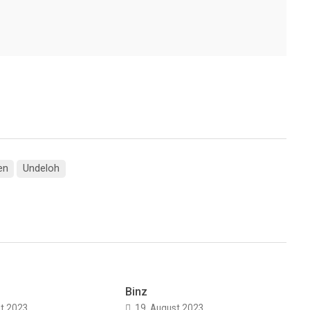
en
Undeloh
Binz
st 2023
19. August 2023