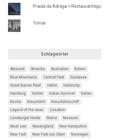
Praida da Adraga + Restauranttipp
Tomar
Schlagwörter
Alesund
Amerika
Australien
Belem
Blue Mountains
Central Park
Gardasee
Great Barrier Reef
Hafen
Hafencity
Hamburg
Herbst
Indian Summer
Italien
Kirche
Kreuzfahrt
Kreuzfahrtschiff
Legend of the Seas
Lissabon
Lüneburger Heide
Maine
Museum
Must see
Neuengland
New Hampshire
New York
New York von Oben
Norwegen