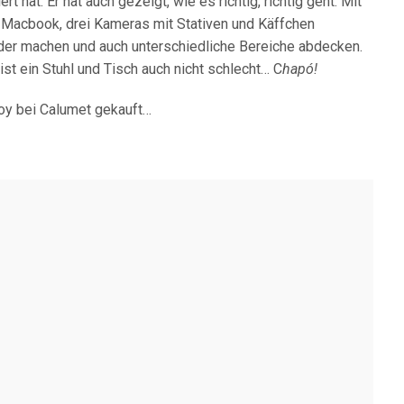
t hat. Er hat auch gezeigt, wie es richtig, richtig geht. Mit
, Macbook, drei Kameras mit Stativen und Käffchen
ilder machen und auch unterschiedliche Bereiche abdecken.
 ist ein Stuhl und Tisch auch nicht schlecht… C
hapó!
oy bei Calumet gekauft…