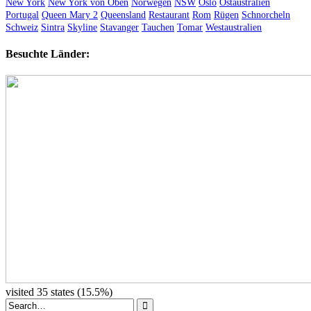
New York
New York von Oben
Norwegen
NSW
Oslo
Ostaustralien
Portugal
Queen Mary 2
Queensland
Restaurant
Rom
Rügen
Schnorcheln
Schweiz
Sintra
Skyline
Stavanger
Tauchen
Tomar
Westaustralien
Besuchte Länder:
visited 35 states (15.5%)