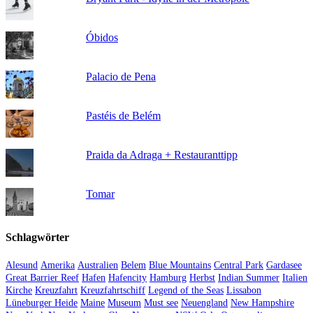
Óbidos
Palacio de Pena
Pastéis de Belém
Praida da Adraga + Restauranttipp
Tomar
Schlagwörter
Alesund
Amerika
Australien
Belem
Blue Mountains
Central Park
Gardasee
Great Barrier Reef
Hafen
Hafencity
Hamburg
Herbst
Indian Summer
Italien
Kirche
Kreuzfahrt
Kreuzfahrtschiff
Legend of the Seas
Lissabon
Lüneburger Heide
Maine
Museum
Must see
Neuengland
New Hampshire