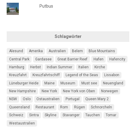
Putbus
Schlagwörter
Alesund
Amerika
Australien
Belem
Blue Mountains
Central Park
Gardasee
Great Barrier Reef
Hafen
Hafencity
Hamburg
Herbst
Indian Summer
Italien
Kirche
Kreuzfahrt
Kreuzfahrtschiff
Legend of the Seas
Lissabon
Lüneburger Heide
Maine
Museum
Must see
Neuengland
New Hampshire
New York
New York von Oben
Norwegen
NSW
Oslo
Ostaustralien
Portugal
Queen Mary 2
Queensland
Restaurant
Rom
Rügen
Schnorcheln
Schweiz
Sintra
Skyline
Stavanger
Tauchen
Tomar
Westaustralien