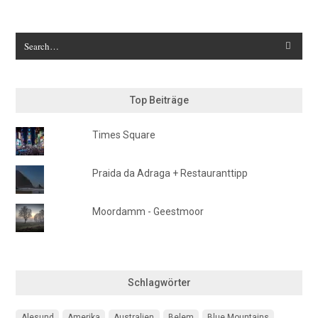
Top Beiträge
Times Square
Praida da Adraga + Restauranttipp
Moordamm - Geestmoor
Schlagwörter
Alesund
Amerika
Australien
Belem
Blue Mountains