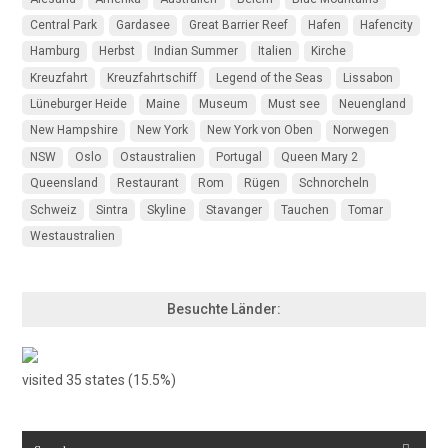
Central Park
Gardasee
Great Barrier Reef
Hafen
Hafencity
Hamburg
Herbst
Indian Summer
Italien
Kirche
Kreuzfahrt
Kreuzfahrtschiff
Legend of the Seas
Lissabon
Lüneburger Heide
Maine
Museum
Must see
Neuengland
New Hampshire
New York
New York von Oben
Norwegen
NSW
Oslo
Ostaustralien
Portugal
Queen Mary 2
Queensland
Restaurant
Rom
Rügen
Schnorcheln
Schweiz
Sintra
Skyline
Stavanger
Tauchen
Tomar
Westaustralien
Besuchte Länder:
visited 35 states (15.5%)