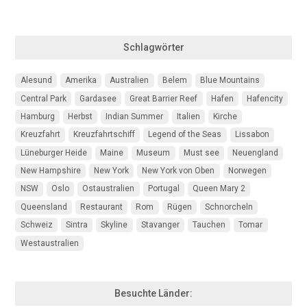
Schlagwörter
Alesund
Amerika
Australien
Belem
Blue Mountains
Central Park
Gardasee
Great Barrier Reef
Hafen
Hafencity
Hamburg
Herbst
Indian Summer
Italien
Kirche
Kreuzfahrt
Kreuzfahrtschiff
Legend of the Seas
Lissabon
Lüneburger Heide
Maine
Museum
Must see
Neuengland
New Hampshire
New York
New York von Oben
Norwegen
NSW
Oslo
Ostaustralien
Portugal
Queen Mary 2
Queensland
Restaurant
Rom
Rügen
Schnorcheln
Schweiz
Sintra
Skyline
Stavanger
Tauchen
Tomar
Westaustralien
Besuchte Länder: