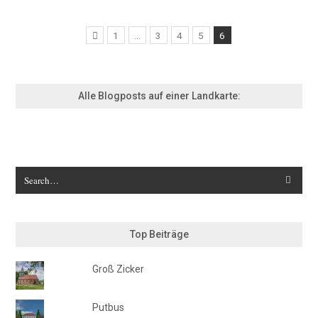
1
…
3
4
5
6
Alle Blogposts auf einer Landkarte:
Top Beiträge
Groß Zicker
Putbus