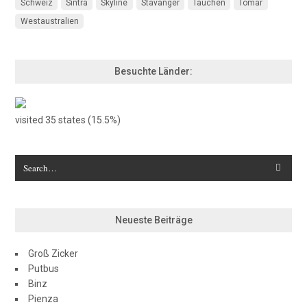
Schweiz
Sintra
Skyline
Stavanger
Tauchen
Tomar
Westaustralien
Besuchte Länder:
visited 35 states (15.5%)
Neueste Beiträge
Groß Zicker
Putbus
Binz
Pienza