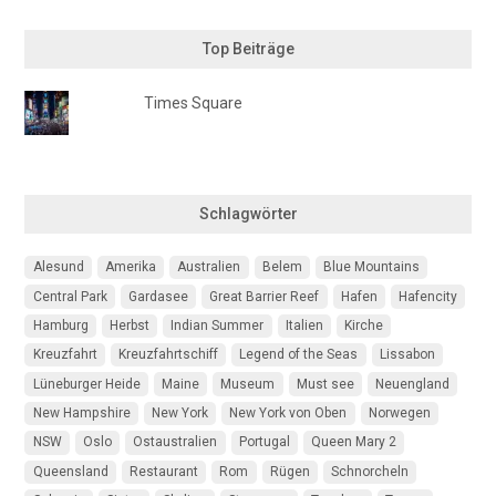
Top Beiträge
Times Square
Schlagwörter
Alesund
Amerika
Australien
Belem
Blue Mountains
Central Park
Gardasee
Great Barrier Reef
Hafen
Hafencity
Hamburg
Herbst
Indian Summer
Italien
Kirche
Kreuzfahrt
Kreuzfahrtschiff
Legend of the Seas
Lissabon
Lüneburger Heide
Maine
Museum
Must see
Neuengland
New Hampshire
New York
New York von Oben
Norwegen
NSW
Oslo
Ostaustralien
Portugal
Queen Mary 2
Queensland
Restaurant
Rom
Rügen
Schnorcheln