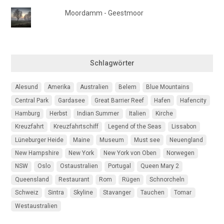
Moordamm - Geestmoor
Schlagwörter
Alesund
Amerika
Australien
Belem
Blue Mountains
Central Park
Gardasee
Great Barrier Reef
Hafen
Hafencity
Hamburg
Herbst
Indian Summer
Italien
Kirche
Kreuzfahrt
Kreuzfahrtschiff
Legend of the Seas
Lissabon
Lüneburger Heide
Maine
Museum
Must see
Neuengland
New Hampshire
New York
New York von Oben
Norwegen
NSW
Oslo
Ostaustralien
Portugal
Queen Mary 2
Queensland
Restaurant
Rom
Rügen
Schnorcheln
Schweiz
Sintra
Skyline
Stavanger
Tauchen
Tomar
Westaustralien