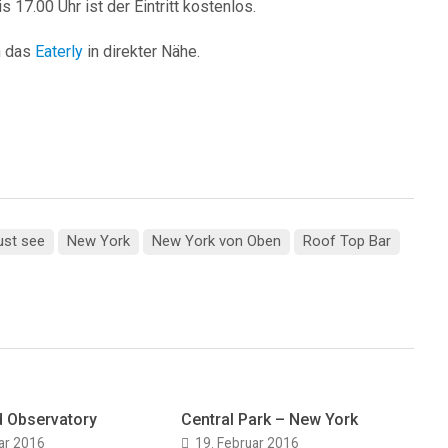
 17.00 Uhr ist der Eintritt kostenlos.
h das
Eaterly
in direkter Nähe.
st see
New York
New York von Oben
Roof Top Bar
d Observatory
Central Park – New York
ar 2016
19. Februar 2016