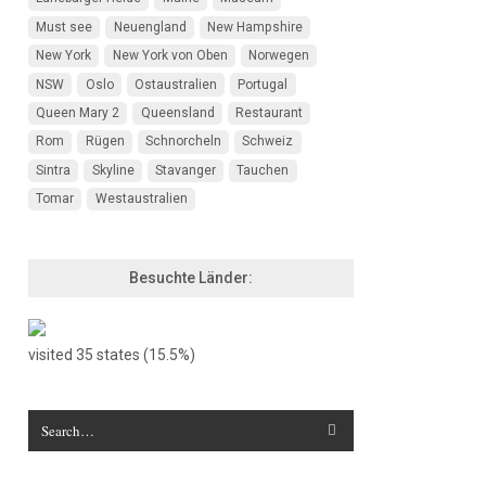
Must see
Neuengland
New Hampshire
New York
New York von Oben
Norwegen
NSW
Oslo
Ostaustralien
Portugal
Queen Mary 2
Queensland
Restaurant
Rom
Rügen
Schnorcheln
Schweiz
Sintra
Skyline
Stavanger
Tauchen
Tomar
Westaustralien
Besuchte Länder:
visited 35 states (15.5%)