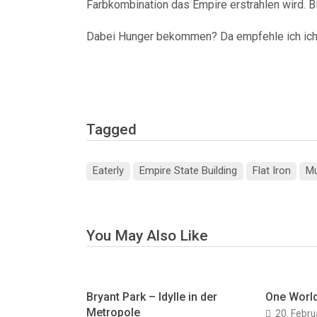
Farbkombination das Empire erstrahlen wird. Bis
Dabei Hunger bekommen? Da empfehle ich ic
Tagged
Eaterly
Empire State Building
Flat Iron
Mu
You May Also Like
Bryant Park – Idylle in der
One Worl
Metropole
20. Febru