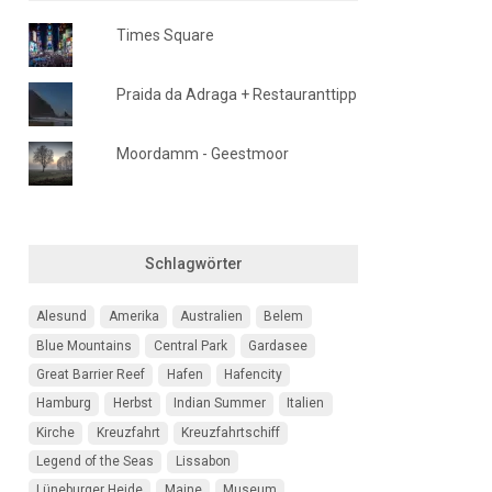
Times Square
Praida da Adraga + Restauranttipp
Moordamm - Geestmoor
Schlagwörter
Alesund
Amerika
Australien
Belem
Blue Mountains
Central Park
Gardasee
Great Barrier Reef
Hafen
Hafencity
Hamburg
Herbst
Indian Summer
Italien
Kirche
Kreuzfahrt
Kreuzfahrtschiff
Legend of the Seas
Lissabon
Lüneburger Heide
Maine
Museum