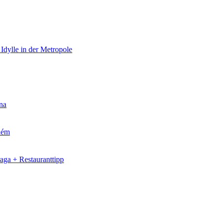
 Idylle in der Metropole
na
elém
aga + Restauranttipp