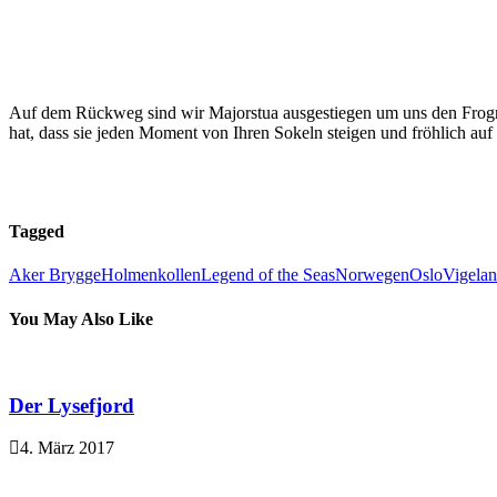
Auf dem Rückweg sind wir Majorstua ausgestiegen um uns den Frogn
hat, dass sie jeden Moment von Ihren Sokeln steigen und fröhlich au
Tagged
Aker Brygge
Holmenkollen
Legend of the Seas
Norwegen
Oslo
Vigela
You May Also Like
Der Lysefjord
4. März 2017