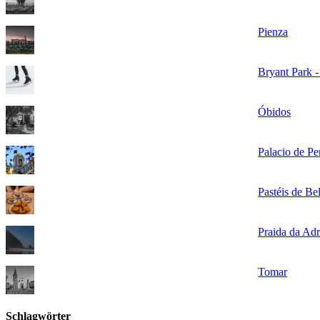
Pienza
Bryant Park -
Óbidos
Palacio de Pe
Pastéis de B
Praida da Adr
Tomar
Schlagwörter