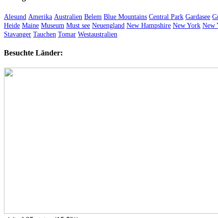
Alesund
Amerika
Australien
Belem
Blue Mountains
Central Park
Gardasee
Gr
Heide
Maine
Museum
Must see
Neuengland
New Hampshire
New York
New 
Stavanger
Tauchen
Tomar
Westaustralien
Besuchte Länder: