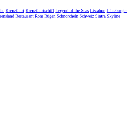
che
Kreuzfahrt
Kreuzfahrtschiff
Legend of the Seas
Lissabon
Lüneburger
eensland
Restaurant
Rom
Rügen
Schnorcheln
Schweiz
Sintra
Skyline