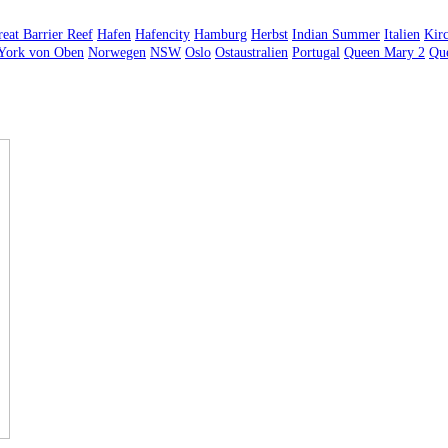
eat Barrier Reef
Hafen
Hafencity
Hamburg
Herbst
Indian Summer
Italien
Kir
York von Oben
Norwegen
NSW
Oslo
Ostaustralien
Portugal
Queen Mary 2
Qu